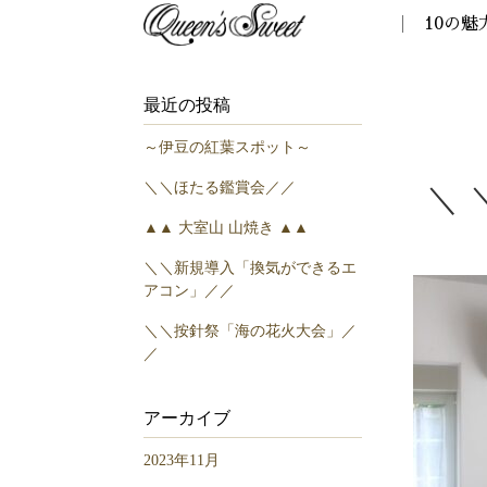
10の魅
最近の投稿
～伊豆の紅葉スポット～
＼＼ほたる鑑賞会／／
＼
▲▲ 大室山 山焼き ▲▲
＼＼新規導入「換気ができるエ
アコン」／／
＼＼按針祭「海の花火大会」／
／
アーカイブ
2023年11月