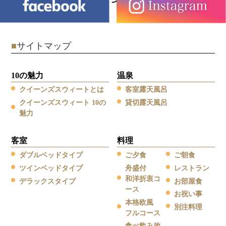
■
サイトマップ
10の魅力
温泉
クイーンズスウィートとは
客室露天風呂
クイーンズスウィート 10の
貸切露天風呂
魅力
客室
料理
ダブルベッドタイプ
ご夕食
ご朝食
ツインベッドタイプ
舟盛付
レストラン
和洋折衷コ
デラックスタイプ
お部屋食
ース
お祝い事
本格欧風
別注料理
フルコース
食べ飲み放