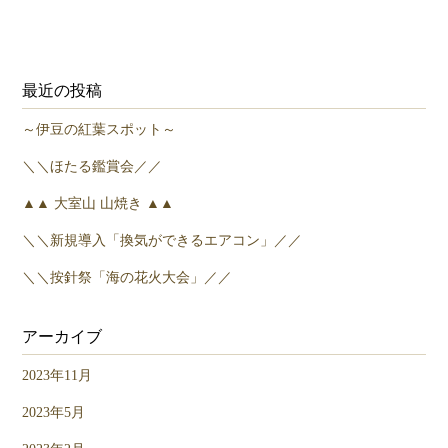
最近の投稿
～伊豆の紅葉スポット～
＼＼ほたる鑑賞会／／
▲▲ 大室山 山焼き ▲▲
＼＼新規導入「換気ができるエアコン」／／
＼＼按針祭「海の花火大会」／／
アーカイブ
2023年11月
2023年5月