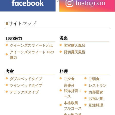
■
サイトマップ
10の魅力
温泉
クイーンズスウィートとは
客室露天風呂
クイーンズスウィート 10の
貸切露天風呂
魅力
客室
料理
ダブルベッドタイプ
ご夕食
ご朝食
ツインベッドタイプ
舟盛付
レストラン
和洋折衷コ
デラックスタイプ
お部屋食
ース
お祝い事
本格欧風
別注料理
フルコース
食べ飲み放