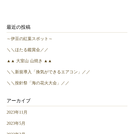
最近の投稿
～伊豆の紅葉スポット～
＼＼ほたる鑑賞会／／
▲▲ 大室山 山焼き ▲▲
＼＼新規導入「換気ができるエアコン」／／
＼＼按針祭「海の花火大会」／／
アーカイブ
2023年11月
2023年5月