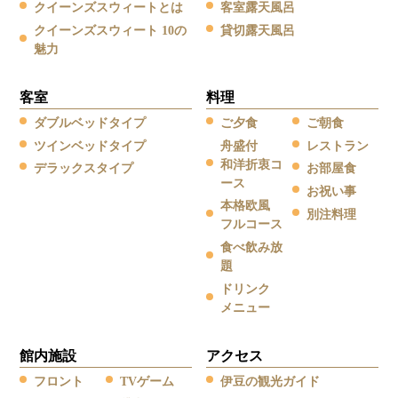
クイーンズスウィートとは
客室露天風呂
クイーンズスウィート 10の
貸切露天風呂
魅力
客室
料理
ダブルベッドタイプ
ご夕食
ご朝食
ツインベッドタイプ
舟盛付
レストラン
和洋折衷コ
デラックスタイプ
お部屋食
ース
お祝い事
本格欧風
別注料理
フルコース
食べ飲み放
題
ドリンク
メニュー
館内施設
アクセス
フロント
TVゲーム
伊豆の観光ガイド