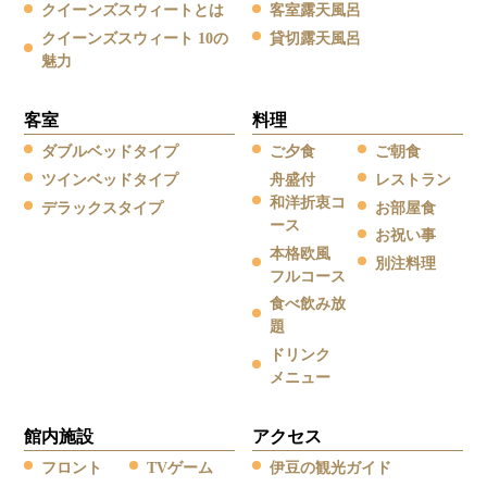
クイーンズスウィートとは
客室露天風呂
クイーンズスウィート 10の
貸切露天風呂
魅力
客室
料理
ダブルベッドタイプ
ご夕食
ご朝食
ツインベッドタイプ
舟盛付
レストラン
和洋折衷コ
デラックスタイプ
お部屋食
ース
お祝い事
本格欧風
別注料理
フルコース
食べ飲み放
題
ドリンク
メニュー
館内施設
アクセス
フロント
TVゲーム
伊豆の観光ガイド