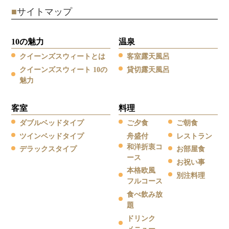
■
サイトマップ
10の魅力
温泉
クイーンズスウィートとは
客室露天風呂
クイーンズスウィート 10の
貸切露天風呂
魅力
客室
料理
ダブルベッドタイプ
ご夕食
ご朝食
ツインベッドタイプ
舟盛付
レストラン
和洋折衷コ
デラックスタイプ
お部屋食
ース
お祝い事
本格欧風
別注料理
フルコース
食べ飲み放
題
ドリンク