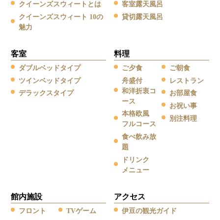
クイーンズスウィートとは
客室露天風呂
クイーンズスウィート 10の
貸切露天風呂
魅力
客室
料理
ダブルベッドタイプ
ご夕食
ご朝食
ツインベッドタイプ
舟盛付
レストラン
和洋折衷コ
デラックスタイプ
お部屋食
ース
お祝い事
本格欧風
別注料理
フルコース
食べ飲み放
題
ドリンク
メニュー
館内施設
アクセス
フロント
TVゲーム
伊豆の観光ガイド