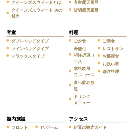
クイーンズスウィートとは
客室露天風呂
クイーンズスウィート 10の
貸切露天風呂
魅力
客室
料理
ダブルベッドタイプ
ご夕食
ご朝食
ツインベッドタイプ
舟盛付
レストラン
和洋折衷コ
デラックスタイプ
お部屋食
ース
お祝い事
本格欧風
別注料理
フルコース
食べ飲み放
題
ドリンク
メニュー
館内施設
アクセス
フロント
TVゲーム
伊豆の観光ガイド