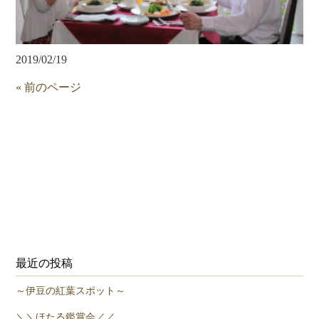
2019/02/19
« 前のページ
最近の投稿
～伊豆の紅葉スポット～
＼＼ほたる鑑賞会／／