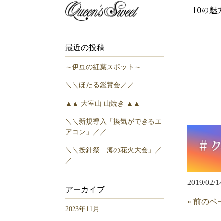
10の魅
最近の投稿
～伊豆の紅葉スポット～
＼＼ほたる鑑賞会／／
▲▲ 大室山 山焼き ▲▲
＼＼新規導入「換気ができるエ
アコン」／／
＼＼按針祭「海の花火大会」／
／
2019/02/1
アーカイブ
« 前のペ
2023年11月