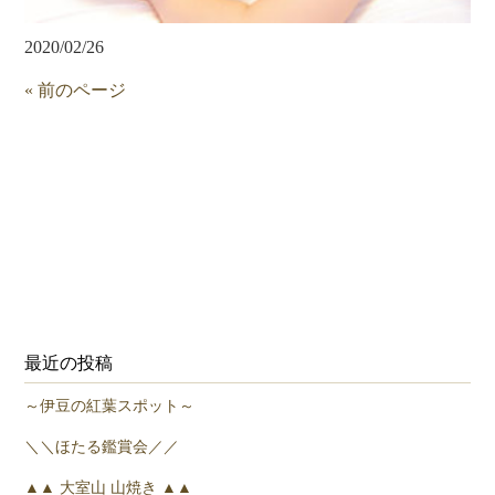
2020/02/26
« 前のページ
最近の投稿
～伊豆の紅葉スポット～
＼＼ほたる鑑賞会／／
▲▲ 大室山 山焼き ▲▲