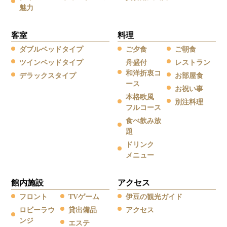
魅力
客室
料理
ダブルベッドタイプ
ご夕食
ご朝食
ツインベッドタイプ
舟盛付
レストラン
和洋折衷コ
デラックスタイプ
お部屋食
ース
お祝い事
本格欧風
別注料理
フルコース
食べ飲み放
題
ドリンク
メニュー
館内施設
アクセス
フロント
TVゲーム
伊豆の観光ガイド
ロビーラウ
貸出備品
アクセス
ンジ
エステ