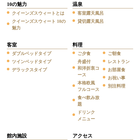
10の魅力
温泉
クイーンズスウィートとは
客室露天風呂
クイーンズスウィート 10の
貸切露天風呂
魅力
客室
料理
ダブルベッドタイプ
ご夕食
ご朝食
ツインベッドタイプ
舟盛付
レストラン
和洋折衷コ
デラックスタイプ
お部屋食
ース
お祝い事
本格欧風
別注料理
フルコース
食べ飲み放
題
ドリンク
メニュー
館内施設
アクセス